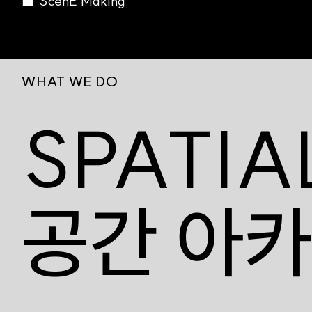
■ ScenE Making
WHAT WE DO
SPATIA
공간 아