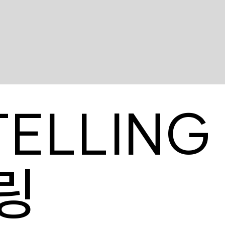
TELLING
링