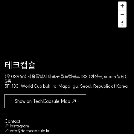
테크캡슐
(우 03966) 서울특별시 마포구 월드컵북로 133 (성산동, supen 빌딩),
5층
5F, 133, World Cup buk-ro, Mapo-gu, Seoul, Republic of Korea
Show on TechCapsule Map ↗
Contact
↗ Instagram
↗ info@techcapsule.kr