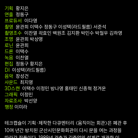
기획
황지은
연출
정동구
프로듀서
이다영
촬영
윤관희 이택수 정동구 이성택(라드필름) 서준석
촬영조수
이찬열 곽효인 백원조 김지환 박민수 박철우 김하영
조명
윤관희 박상영
로닌
윤관희
드론
이택수
녹음
이찬열
편집
정동구 황지은
DI
이성택(라드필름)
음악
장성건
사운드
최지영
3D스캔
이택수 이정민 방나영 홍태민 신종혁 정겨운
그래픽
이정민
자료조사
박선양
행정
이미라
테크캡슐이 기획·제작한 다큐멘터리 〈움직이는 회관〉은 폐관 후
10여 년간 방치된 군산시민문화회관이 다시 문을 여는 과정을
따라간 작품이다. 1989년 건축가 김중업의 설계로 개관한 이