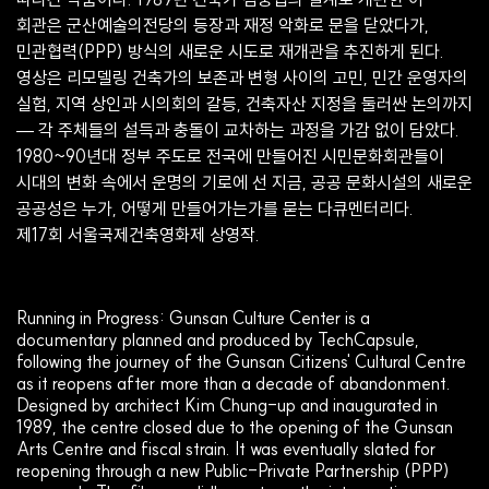
회관은 군산예술의전당의 등장과 재정 악화로 문을 닫았다가,
민관협력(PPP) 방식의 새로운 시도로 재개관을 추진하게 된다.
영상은 리모델링 건축가의 보존과 변형 사이의 고민, 민간 운영자의
실험, 지역 상인과 시의회의 갈등, 건축자산 지정을 둘러싼 논의까지
— 각 주체들의 설득과 충돌이 교차하는 과정을 가감 없이 담았다.
1980~90년대 정부 주도로 전국에 만들어진 시민문화회관들이
시대의 변화 속에서 운명의 기로에 선 지금, 공공 문화시설의 새로운
공공성은 누가, 어떻게 만들어가는가를 묻는 다큐멘터리다.
제17회 서울국제건축영화제 상영작.
Running in Progress: Gunsan Culture Center is a
documentary planned and produced by TechCapsule,
following the journey of the Gunsan Citizens' Cultural Centre
as it reopens after more than a decade of abandonment.
Designed by architect Kim Chung-up and inaugurated in
1989, the centre closed due to the opening of the Gunsan
Arts Centre and fiscal strain. It was eventually slated for
reopening through a new Public-Private Partnership (PPP)