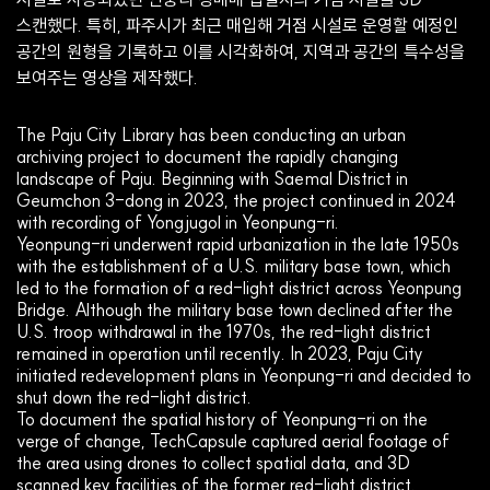
스캔했다. 특히, 파주시가 최근 매입해 거점 시설로 운영할 예정인
공간의 원형을 기록하고 이를 시각화하여, 지역과 공간의 특수성을
보여주는 영상을 제작했다.
The Paju City Library has been conducting an urban
archiving project to document the rapidly changing
landscape of Paju. Beginning with Saemal District in
Geumchon 3-dong in 2023, the project continued in 2024
with recording of Yongjugol in Yeonpung-ri.
Yeonpung-ri underwent rapid urbanization in the late 1950s
with the establishment of a U.S. military base town, which
led to the formation of a red-light district across Yeonpung
Bridge. Although the military base town declined after the
U.S. troop withdrawal in the 1970s, the red-light district
remained in operation until recently. In 2023, Paju City
initiated redevelopment plans in Yeonpung-ri and decided to
shut down the red-light district.
To document the spatial history of Yeonpung-ri on the
verge of change, TechCapsule captured aerial footage of
the area using drones to collect spatial data, and 3D
scanned key facilities of the former red-light district.