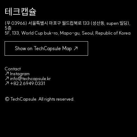
테크캡슐
(우 03966) 서울특별시 마포구 월드컵북로 133 (성산동, supen 빌딩),
5층
5F, 133, World Cup buk-ro, Mapo-gu, Seoul, Republic of Korea
Show on TechCapsule Map ↗
Contact
↗ Instagram
↗ info@techcapsule.kr
↗ +82.2.6949.0331
© TechCapsule. All rights reserved.