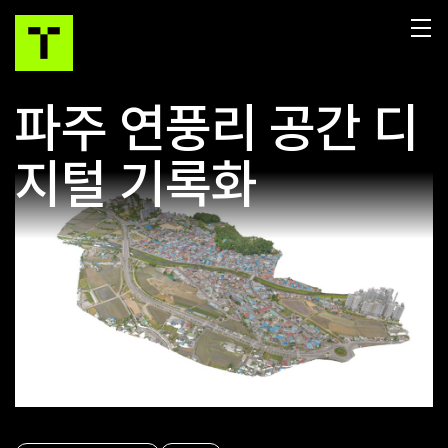
파주 연풍리 공간 디
지털 기록화