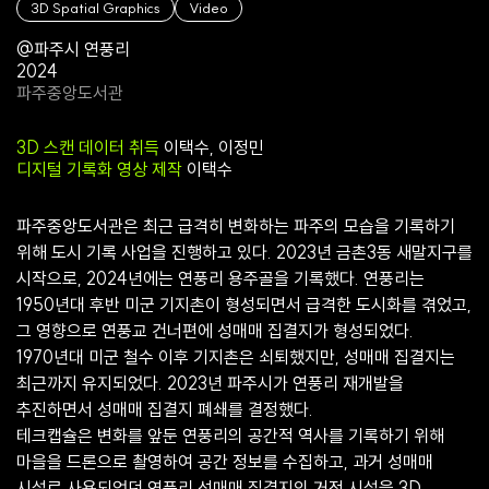
3D Spatial Graphics
Video
@파주시 연풍리
2024
파주중앙도서관
3D 스캔 데이터 취득
이택수, 이정민
디지털 기록화 영상 제작
이택수
파주중앙도서관은 최근 급격히 변화하는 파주의 모습을 기록하기
위해 도시 기록 사업을 진행하고 있다. 2023년 금촌3동 새말지구를
시작으로, 2024년에는 연풍리 용주골을 기록했다. 연풍리는
1950년대 후반 미군 기지촌이 형성되면서 급격한 도시화를 겪었고,
그 영향으로 연풍교 건너편에 성매매 집결지가 형성되었다.
1970년대 미군 철수 이후 기지촌은 쇠퇴했지만, 성매매 집결지는
최근까지 유지되었다. 2023년 파주시가 연풍리 재개발을
추진하면서 성매매 집결지 폐쇄를 결정했다.
테크캡슐은 변화를 앞둔 연풍리의 공간적 역사를 기록하기 위해
마을을 드론으로 촬영하여 공간 정보를 수집하고, 과거 성매매
시설로 사용되었던 연풍리 성매매 집결지의 거점 시설을 3D